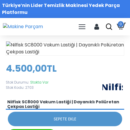
Türkiye’nin Lider Temizlik Makinesi Yedek Parça
Platformu
0
4.500,00TL
Stok Durumu:
Stokta Var
Stok Kodu:
2703
Nilfisk SC8000 Vakum Lastiği | Dayanıklı Poliüretan
Çekpas Lastiği
SEPETE EKLE