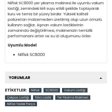
Nilfisk SC8000 yer yıkama makinesi ile uyumlu vakum
lastiği, zemindeki kirli suyu etkili şekilde toplayarak
kuru ve temiz bir yüzey bırakır. Yüksek kaliteli
poliüretan malzemeden üretilmiş olup uzun ömürlü
kullanım sağlar. Aşınan vakum lastiklerinin
zamanında değiştirilmesi, makinenizin temizlik
performansını artırır ve su izi oluşumunu önler.
Uyumlu Model
Nilfisk SC8000
YORUMLAR
ETIKETLER:
Nilfisk
SC8000
Vakum Lastiği
Çekpas Lastiği
Silici Lastik
Yer Yıkama Makinesi
Nilfisk Yedek Parça