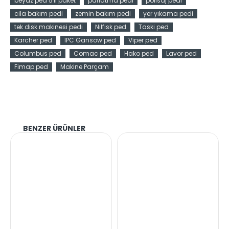
beyaz ped 5'li paket
parlatma pedi
polisaj pedi
cila bakım pedi
zemin bakım pedi
yer yıkama pedi
tek disk makinesi pedi
Nilfisk ped
Taski ped
Karcher ped
IPC Gansow ped
Viper ped
Columbus ped
Comac ped
Hako ped
Lavor ped
Fimap ped
Makine Parçam
BENZER ÜRÜNLER