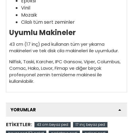
Epoksi
Vinil
Mozaik
Cilalı tüm sert zeminler
Uyumlu Makineler
43 cm (17 inç) ped kullanan tüm yer yıkama
makineleri ve tek disk cila makineleri ile uyumludur.
Nilfisk, Taski, Karcher, IPC Gansow, Viper, Columbus,
Comac, Hako, Lavor, Fimap ve diğer birçok
profesyonel zemin temizleme makinesi ile
kullanılabilir.
YORUMLAR
ETIKETLER:
43 cm beyaz ped
17 inç beyaz ped