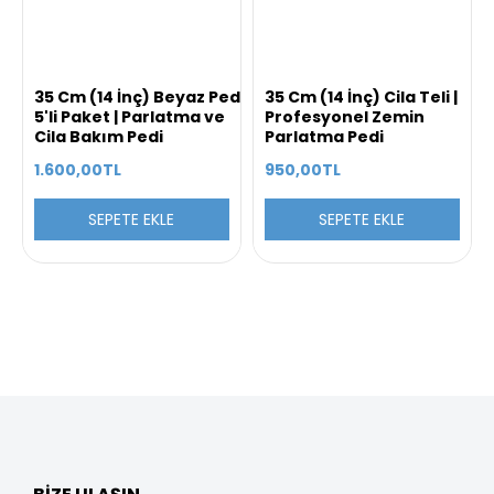
35 Cm (14 İnç) Beyaz Ped
35 Cm (14 İnç) Cila Teli |
5'li Paket | Parlatma ve
Profesyonel Zemin
Cila Bakım Pedi
Parlatma Pedi
1.600,00TL
950,00TL
SEPETE EKLE
SEPETE EKLE