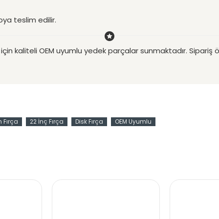
ya teslim edilir.
ri için kaliteli OEM uyumlu yedek parçalar sunmaktadır. Sipari
 Fırça
22 İnç Fırça
Disk Fırça
OEM Uyumlu