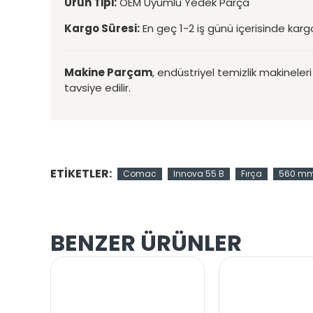
Ürün Tipi:
OEM Uyumlu Yedek Parça
Kargo Süresi:
En geç 1-2 iş günü içerisinde kargo
Makine Parçam
, endüstriyel temizlik makinele
tavsiye edilir.
ETIKETLER:
Comac
Innova 55 B
Fırça
560 mm
BENZER ÜRÜNLER