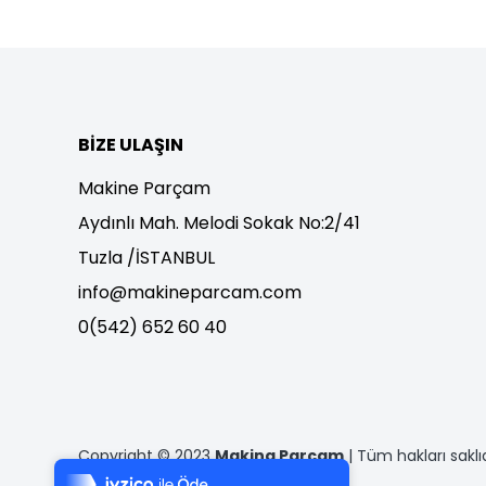
BIZE ULAŞIN
Makine Parçam
Aydınlı Mah. Melodi Sokak No:2/41
Tuzla /İSTANBUL
info@makineparcam.com
0(542) 652 60 40
Tek Tıkla Ödeme Kolaylığı
Copyright © 2023
Makina Parçam
| Tüm hakları saklıd
7/24 Canlı Destek