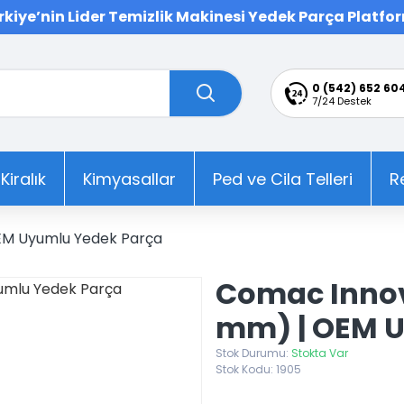
rkiye’nin Lider Temizlik Makinesi Yedek Parça Platfo
0 (542) 652 60
7/24 Destek
 Kiralık
Kimyasallar
Ped ve Cila Telleri
R
EM Uyumlu Yedek Parça
Comac Innov
mm) | OEM U
Stok Durumu:
Stokta Var
Stok Kodu:
1905