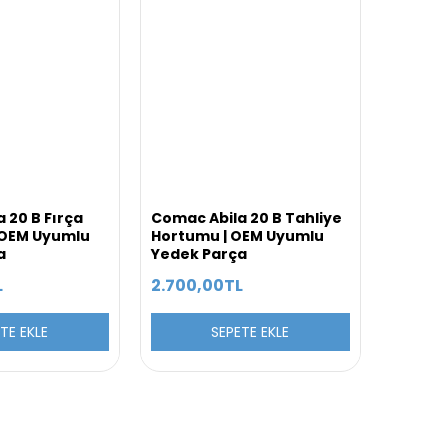
 20 B Fırça
Comac Abila 20 B Tahliye
 OEM Uyumlu
Hortumu | OEM Uyumlu
a
Yedek Parça
L
2.700,00TL
TE EKLE
SEPETE EKLE