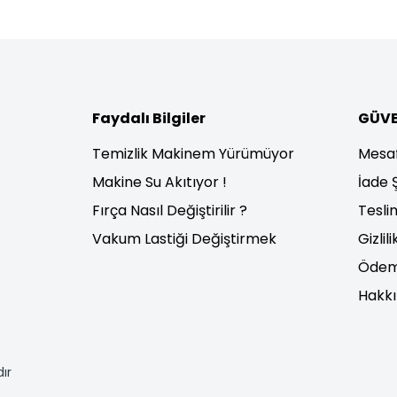
Faydalı Bilgiler
GÜVE
Temizlik Makinem Yürümüyor
Mesaf
Makine Su Akıtıyor !
İade 
Fırça Nasıl Değiştirilir ?
Tesli
Vakum Lastiği Değiştirmek
Gizlil
Ödem
Hakk
ır