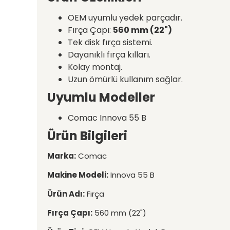
OEM uyumlu yedek parçadır.
Fırça Çapı:
560 mm (22")
Tek disk fırça sistemi.
Dayanıklı fırça kılları.
Kolay montaj.
Uzun ömürlü kullanım sağlar.
Uyumlu Modeller
Comac Innova 55 B
Ürün Bilgileri
Marka:
Comac
Makine Modeli:
Innova 55 B
Ürün Adı:
Fırça
Fırça Çapı:
560 mm (22")