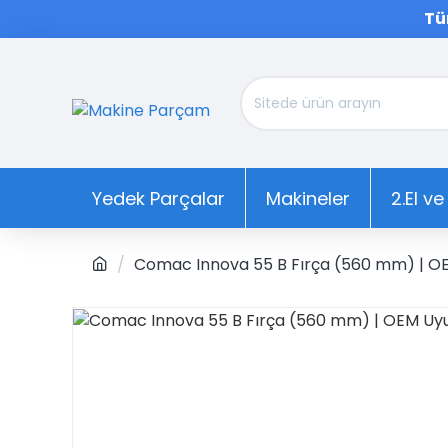
Tü
Yedek Parçalar
Makineler
2.El ve
Comac Innova 55 B Fırça (560 mm) | O