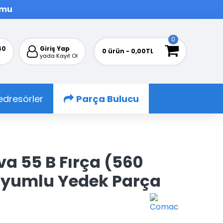
rmu
0
40
Giriş Yap
0 ürün - 0,00TL
yada Kayıt Ol
edresörler
Parça Bulucu
a 55 B Fırça (560
yumlu Yedek Parça