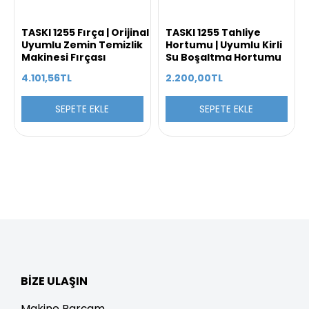
TASKI 1255 Fırça | Orijinal
TASKI 1255 Tahliye
Uyumlu Zemin Temizlik
Hortumu | Uyumlu Kirli
Makinesi Fırçası
Su Boşaltma Hortumu
4.101,56TL
2.200,00TL
SEPETE EKLE
SEPETE EKLE
BIZE ULAŞIN
Makine Parçam