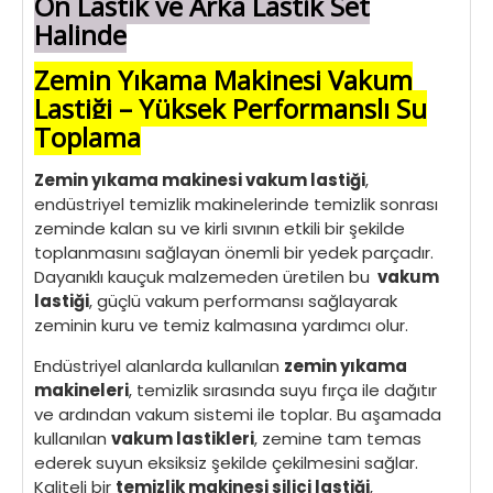
Ön Lastik ve Arka Lastik Set
Halinde
Zemin Yıkama Makinesi Vakum
Lastiği – Yüksek Performanslı Su
Toplama
Zemin yıkama makinesi vakum lastiği
,
endüstriyel temizlik makinelerinde temizlik sonrası
zeminde kalan su ve kirli sıvının etkili bir şekilde
toplanmasını sağlayan önemli bir yedek parçadır.
Dayanıklı kauçuk malzemeden üretilen bu
vakum
lastiği
, güçlü vakum performansı sağlayarak
zeminin kuru ve temiz kalmasına yardımcı olur.
Endüstriyel alanlarda kullanılan
zemin yıkama
makineleri
, temizlik sırasında suyu fırça ile dağıtır
ve ardından vakum sistemi ile toplar. Bu aşamada
kullanılan
vakum lastikleri
, zemine tam temas
ederek suyun eksiksiz şekilde çekilmesini sağlar.
Kaliteli bir
temizlik makinesi silici lastiği
,