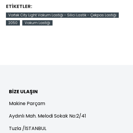
ETIKETLER:
Vortek City Light Vakum Lastiği - Silici Lastik - Çekpas Lastiği
2050
Vakum Lastiği
BIZE ULAŞIN
Makine Parçam
Aydınlı Mah. Melodi Sokak No:2/41
Tuzla /İSTANBUL