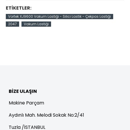
ETIKETLER:
Vortek XJ9600 Vakum Lastiği - Silici Lastik - Çekpas Lastiği
2047
Vakum Lastiği
BIZE ULAŞIN
Makine Parçam
Aydınlı Mah. Melodi Sokak No:2/41
Tuzla /İSTANBUL